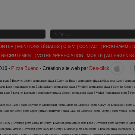
ORTER
|
MENTIONS LÉGALES
|
C.G.V.
|
CONTACT
|
PROGRAMME DE
RECRUTEMENT
|
VOTRE APPRÉCIATION
|
MOBILE
|
ALLERGÈNES
016 -
Pizza Bueno
- Création site web par
Des-click
r pizza à Besny-et-Loizy |
commander pizza à Cerny-les-Bucy |
commander pizza à Athies-sous-Laon |
command
sous-Laon |
commander pizza à Molinchart |
commander pizza à Vivaise |
commander pizza à Bucy-les-Cerny |
c
r pizza à Laval-en-Laonnois |
commander pizza à Vorges |
commander pizza à Veslud |
commander pizza à Fes
thies-sous-Laon |
pizza Bruyeres-et-Montberault |
pizza Mons-en-Laonnois |
pizza Chivy-les-Etouvelles |
pizza C
za Assis-sur-Serre |
pizza Eppes |
pizza Chaillevois |
pizza Laval-en-Laonnois |
pizza Vorges |
pizza Veslud |
pizz
et-Loizy |
Livraison pizza Cerny-les-Bucy |
Livraison pizza Athies-sous-Laon |
Livraison pizza Bruyeres-et-Mon
ison pizza Vivaise |
Livraison pizza Bucy-les-Cerny |
Livraison pizza Laniscourt |
Livraison pizza Montbavin |
L
Livraison pizza Vorges |
Livraison pizza Veslud |
Livraison pizza Festieux |
Livraison pizza Bourguignon-sous-