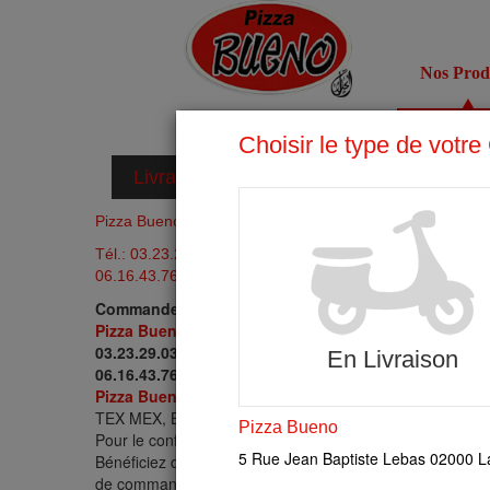
Nos Prod
Livraison Pizza à Mons en laonnois
Pizza Bueno Mons en laonnois
Tél.: 03.23.29.03.21
06.16.43.76.34
Commander votre plat à Mons en laonnois
Pizza Bueno
vous permet de commander votre repas en li
03.23.29.03.21
06.16.43.76.34
.
Pizza Bueno
livre : Menus, PIZZA, PIZZAS SUCREES
TEX MEX, BOX, SALADES, DESSERTS, GLACES, BOISSONS
Pour le confort de ses clients,
Pizza Bueno
accepte les r
Bénéficiez d'un service élégant et rapide grâce à notre site
de commander en ligne.