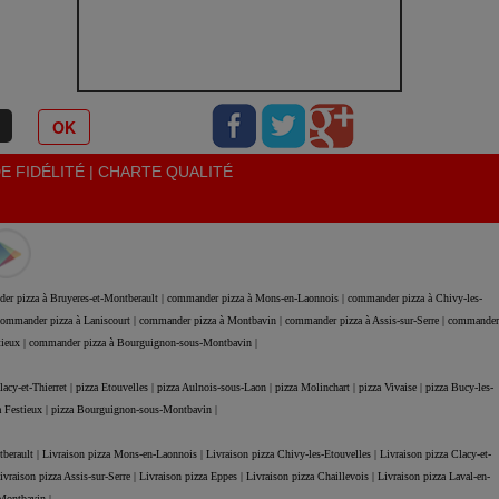
OK
 FIDÉLITÉ
|
CHARTE QUALITÉ
er pizza à Bruyeres-et-Montberault |
commander pizza à Mons-en-Laonnois |
commander pizza à Chivy-les-
ommander pizza à Laniscourt |
commander pizza à Montbavin |
commander pizza à Assis-sur-Serre |
commander
tieux |
commander pizza à Bourguignon-sous-Montbavin |
lacy-et-Thierret |
pizza Etouvelles |
pizza Aulnois-sous-Laon |
pizza Molinchart |
pizza Vivaise |
pizza Bucy-les-
a Festieux |
pizza Bourguignon-sous-Montbavin |
tberault |
Livraison pizza Mons-en-Laonnois |
Livraison pizza Chivy-les-Etouvelles |
Livraison pizza Clacy-et-
ivraison pizza Assis-sur-Serre |
Livraison pizza Eppes |
Livraison pizza Chaillevois |
Livraison pizza Laval-en-
Montbavin |