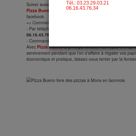
Suiver aussi l'état de notre restaurant (Ouvert, Fermé 
Pizza Bueno
offre chaque période des promos sur quelque
facebook.
=> Comment commander votre plat à Mons en laonnois 
- Par téléphone en appelant directement sur notre numé
06.16.43.76.34
.
- Commander sur le site en ligne et vous recevez un SMS
Avec
Pizza Bueno
le principe livraison de repas entrepri
sereinement pendant que l'on s'affaire à régaler vos papi
économique et pratique, laissez-vous tenter par la livrai