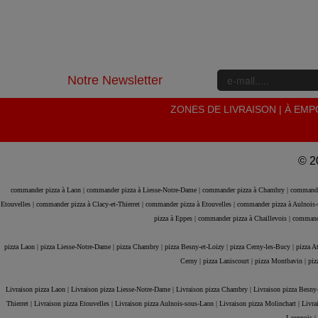
Notre Newsletter
ZONES DE LIVRAISON
|
À EMP
© 2
commander pizza à Laon |
commander pizza à Liesse-Notre-Dame |
commander pizza à Chambry |
commande
Etouvelles |
commander pizza à Clacy-et-Thierret |
commander pizza à Etouvelles |
commander pizza à Aulnois-
pizza à Eppes |
commander pizza à Chaillevois |
commande
pizza Laon |
pizza Liesse-Notre-Dame |
pizza Chambry |
pizza Besny-et-Loizy |
pizza Cerny-les-Bucy |
pizza A
Cerny |
pizza Laniscourt |
pizza Montbavin |
piz
Livraison pizza Laon |
Livraison pizza Liesse-Notre-Dame |
Livraison pizza Chambry |
Livraison pizza Besny-
Thierret |
Livraison pizza Etouvelles |
Livraison pizza Aulnois-sous-Laon |
Livraison pizza Molinchart |
Livra
Laonnois |