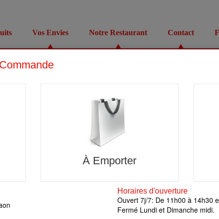
uits
Vos Envies
Notre Restaurant
Contact
F
gne sur notre site web pizza-bueno.fr, ou par téléphone sur le numé
, PATES, ESCALOPES, ASSIETTES, TACOS, SANDWICHS, BURGERS, P
, à Mons en laonnois et ses alentours.
èglements par Ticket Restaurant, Carte bancaire, Chèque, Espèce, .
 pizza-bueno.fr qui affiche les produits et leurs prix à jour et avec la po