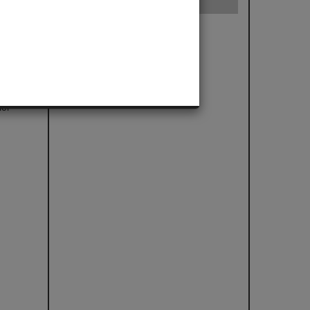
nois
age
ler