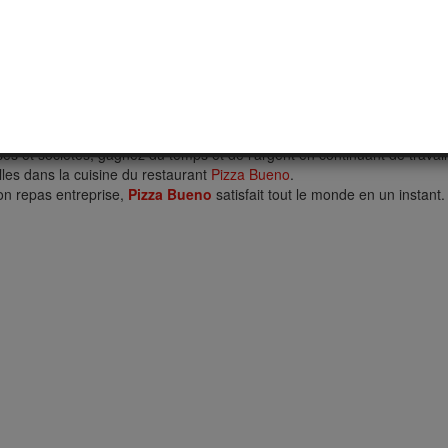
ou Ouvre à heure) pour commander votre repas en ligne à Mons en laon
s produits, n'hésitez pas à nous suivre sur notre site ou sur notre p
?
ro
03.23.29.03.21
 ou un email de confirmation.
ses et sociétés, gagnez du temps et de l'argent en continuant de travail
lles dans la cuisine du restaurant
Pizza Bueno
.
son repas entreprise,
Pizza Bueno
satisfait tout le monde en un instant.