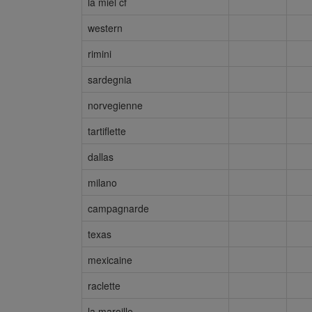
la miel cf
western
rimini
sardegnia
norvegienne
tartiflette
dallas
milano
campagnarde
texas
mexicaine
raclette
la maroille