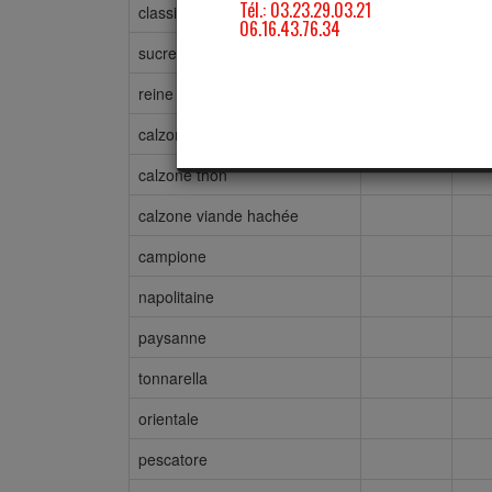
classica
sucree
reine
calzone jambon
calzone thon
calzone viande hachée
campione
napolitaine
paysanne
tonnarella
orientale
pescatore