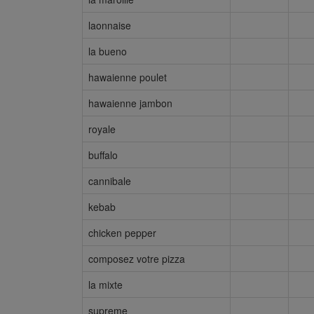
laonnaise
la bueno
hawaienne poulet
hawaienne jambon
royale
buffalo
cannibale
kebab
chicken pepper
composez votre pizza
la mixte
supreme