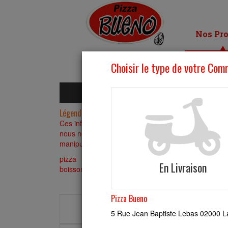
Nos Pro
Légende : "X" = Présence
Ces informations ont été établies sur la base des dé
nous ne pouvons pas exclure une présence accidentell
manipulation dans nos restaurants
pizza
pizzas sucrees
pates
escalopes
boissons
arachides
cele