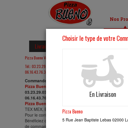
Nos Pro
Livraison Pizza à Veslud
Pizza Bueno Veslud
Tél.: 03.23.29.03.21
06.16.43.76.34
Commander votre plat à Veslud
Pizza Bueno
vous permet de commander votre repas en li
03.23.29.03.21
06.16.43.76.34
.
Pizza Bueno
livre : Menus, PIZZA, PIZZAS SUCREES
TEX MEX, BOX, SALADES, DESSERTS, GLACES, BOISSONS
Pour le confort de ses clients,
Pizza Bueno
accepte les r
Bénéficiez d'un service élégant et rapide grâce à notre site
de commander en ligne.