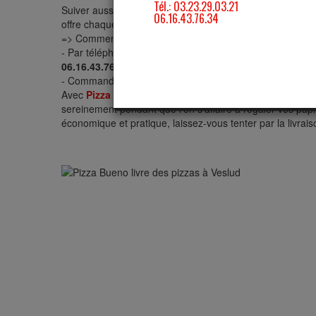
Suiver aussi l'état de notre restaurant (Ouvert, Fermé 
offre chaque période des promos sur quelques produits, n
=> Comment commander votre plat à Veslud ?
- Par téléphone en appelant directement sur notre numé
06.16.43.76.34
.
- Commander sur le site en ligne et vous recevez un SMS
Avec
Pizza Bueno
le principe livraison de repas entrepri
sereinement pendant que l'on s'affaire à régaler vos papi
économique et pratique, laissez-vous tenter par la livrai