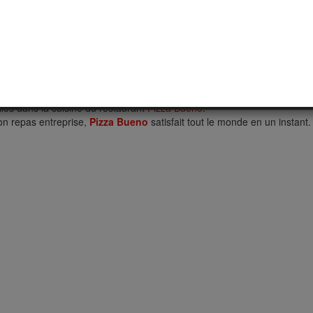
ou Ouvre à heure) pour commander votre repas en ligne à Veslud
Pizza
'hésitez pas à nous suivre sur notre site ou sur notre page facebook.
ro
03.23.29.03.21
 ou un email de confirmation.
ses et sociétés, gagnez du temps et de l'argent en continuant de travail
lles dans la cuisine du restaurant
Pizza Bueno
.
son repas entreprise,
Pizza Bueno
satisfait tout le monde en un instant.