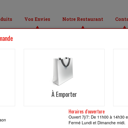
duits
Vos Envies
Notre Restaurant
Cont
gne sur notre site web pizza-bueno.fr, ou par téléphone sur le numé
, PATES, ESCALOPES, ASSIETTES, TACOS, SANDWICHS, BURGERS, P
, à Veslud et ses alentours.
èglements par Ticket Restaurant, Carte bancaire, Chèque, Espèce, .
 pizza-bueno.fr qui affiche les produits et leurs prix à jour et avec la po