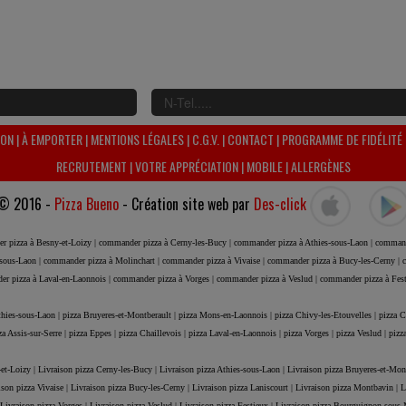
SON
|
À EMPORTER
|
MENTIONS LÉGALES
|
C.G.V.
|
CONTACT
|
PROGRAMME DE FIDÉLITÉ
RECRUTEMENT
|
VOTRE APPRÉCIATION
|
MOBILE
|
ALLERGÈNES
© 2016 -
Pizza Bueno
- Création site web par
Des-click
r pizza à Besny-et-Loizy |
commander pizza à Cerny-les-Bucy |
commander pizza à Athies-sous-Laon |
command
sous-Laon |
commander pizza à Molinchart |
commander pizza à Vivaise |
commander pizza à Bucy-les-Cerny |
c
r pizza à Laval-en-Laonnois |
commander pizza à Vorges |
commander pizza à Veslud |
commander pizza à Fes
thies-sous-Laon |
pizza Bruyeres-et-Montberault |
pizza Mons-en-Laonnois |
pizza Chivy-les-Etouvelles |
pizza C
za Assis-sur-Serre |
pizza Eppes |
pizza Chaillevois |
pizza Laval-en-Laonnois |
pizza Vorges |
pizza Veslud |
pizz
et-Loizy |
Livraison pizza Cerny-les-Bucy |
Livraison pizza Athies-sous-Laon |
Livraison pizza Bruyeres-et-Mon
ison pizza Vivaise |
Livraison pizza Bucy-les-Cerny |
Livraison pizza Laniscourt |
Livraison pizza Montbavin |
L
Livraison pizza Vorges |
Livraison pizza Veslud |
Livraison pizza Festieux |
Livraison pizza Bourguignon-sous-