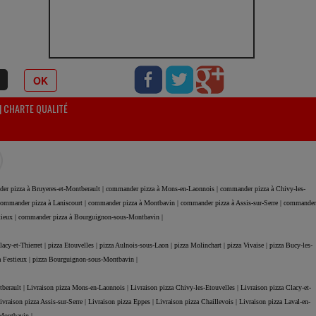
OK
|
CHARTE QUALITÉ
er pizza à Bruyeres-et-Montberault |
commander pizza à Mons-en-Laonnois |
commander pizza à Chivy-les-
ommander pizza à Laniscourt |
commander pizza à Montbavin |
commander pizza à Assis-sur-Serre |
commander
tieux |
commander pizza à Bourguignon-sous-Montbavin |
lacy-et-Thierret |
pizza Etouvelles |
pizza Aulnois-sous-Laon |
pizza Molinchart |
pizza Vivaise |
pizza Bucy-les-
a Festieux |
pizza Bourguignon-sous-Montbavin |
tberault |
Livraison pizza Mons-en-Laonnois |
Livraison pizza Chivy-les-Etouvelles |
Livraison pizza Clacy-et-
ivraison pizza Assis-sur-Serre |
Livraison pizza Eppes |
Livraison pizza Chaillevois |
Livraison pizza Laval-en-
Montbavin |