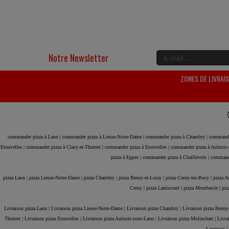
Notre Newsletter
ZONES DE LIVRAI
commander pizza à Laon |
commander pizza à Liesse-Notre-Dame |
commander pizza à Chambry |
commande
Etouvelles |
commander pizza à Clacy-et-Thierret |
commander pizza à Etouvelles |
commander pizza à Aulnois-
pizza à Eppes |
commander pizza à Chaillevois |
commande
pizza Laon |
pizza Liesse-Notre-Dame |
pizza Chambry |
pizza Besny-et-Loizy |
pizza Cerny-les-Bucy |
pizza A
Cerny |
pizza Laniscourt |
pizza Montbavin |
piz
Livraison pizza Laon |
Livraison pizza Liesse-Notre-Dame |
Livraison pizza Chambry |
Livraison pizza Besny-
Thierret |
Livraison pizza Etouvelles |
Livraison pizza Aulnois-sous-Laon |
Livraison pizza Molinchart |
Livra
Laonnois |