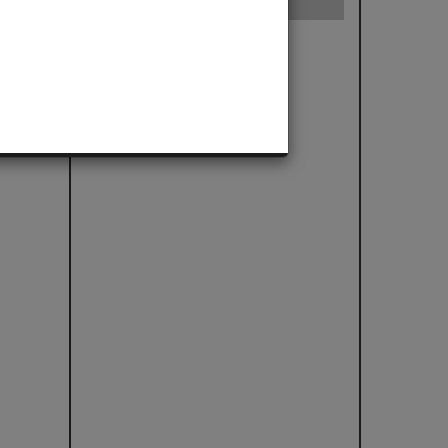
 Bueno
ler